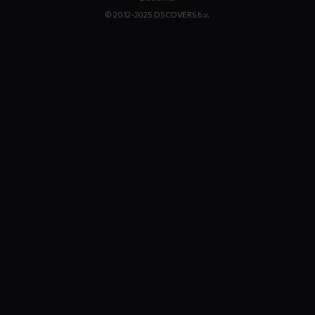
© 2012-2025 DS COVERS b.v.