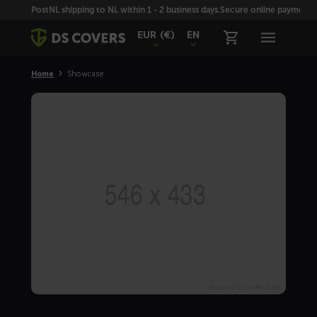
Skiplinks
PostNL shipping to NL within 1 - 2 business days.
Secure online payment wi
EUR
(€)
EN
Home
Showcase